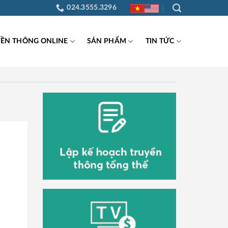
024.3555.3296
YỀN THÔNG ONLINE
SẢN PHẨM
TIN TỨC