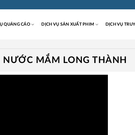
VỤ QUẢNG CÁO
DỊCH VỤ SẢN XUẤT PHIM
DỊCH VỤ TRU
O NƯỚC MẮM LONG THÀNH