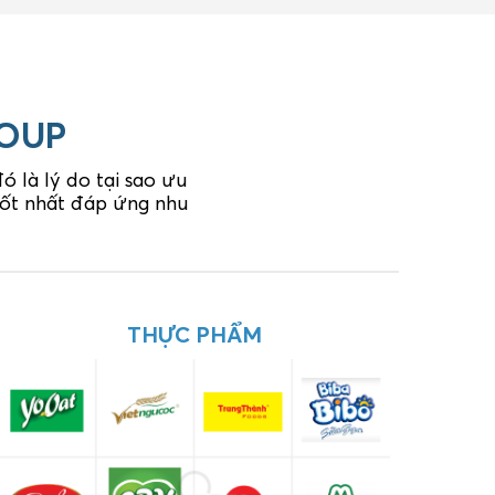
ROUP
 là lý do tại sao ưu
 tốt nhất đáp ứng nhu
DƯỢC PHẨM
THỰC PHẨM
C
XÂY DỰNG - KIẾN TRÚC