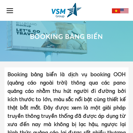
Skip
to
content
BOOKING BẢNG BIỂN
Booking bảng biển là dịch vụ booking OOH
(quảng cáo ngoài trời) thông qua các pano
quảng cáo nhằm thu hút người đi đường bởi
kích thước to lớn, màu sắc nổi bật cùng thiết kế
thật bắt mắt. Đây được xem là một giải pháp
truyền thông truyền thống đã được áp dụng từ
xưa đến nay mà không bị lạc hậu, ngược lại
hình thức quảng cáo lại được rất nhiều thương