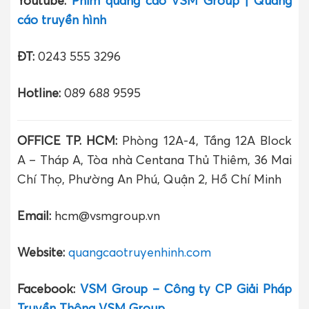
Youtube:
Phim quảng cáo VSM Group | Quảng
cáo truyền hình
ĐT:
0243 555 3296
Hotline:
089 688 9595
OFFICE TP. HCM:
Phòng 12A-4, Tầng 12A Block
A – Tháp A, Tòa nhà Centana Thủ Thiêm, 36 Mai
Chí Thọ, Phường An Phú, Quận 2, Hồ Chí Minh
Email:
hcm@vsmgroup.vn
Website:
quangcaotruyenhinh.com
Facebook:
VSM Group – Công ty CP Giải Pháp
Truyền Thông VSM Group