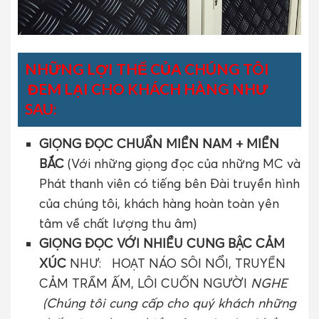
NHỮNG LỢI THẾ CỦA CHÚNG TÔI
ĐEM LẠI CHO KHÁCH HÀNG NHƯ
SAU:
GIỌNG ĐỌC CHUẨN MIỀN NAM + MIỀN
BẮC
(Với những giọng đọc của những MC và
Phát thanh viên có tiếng bên Đài truyền hình
của chúng tôi, khách hàng hoàn toàn yên
tâm về chất lượng thu âm)
GIỌNG ĐỌC VỚI NHIỀU CUNG BẬC CẢM
XÚC
NHƯ: HOẠT NÁO SÔI NỔI, TRUYỀN
CẢM TRẦM ẤM, LÔI CUỐN NGƯỜI
NGHE
(Chúng tôi cung cấp cho quý khách những