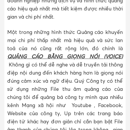
doanh nghiệp những dịch vụ và hình thức quảng
cáo hiệu quả nhất mà tiết kiệm được nhiều thời
gian và chi phí nhất.
Một trong những hình thức Quảng cáo khuyến
mại chi phí thấp nhất mà hiệu quả và sức lan
toả của nó cũng rất rộng lớn, đó chính là
QUẢNG CÁO BẰNG GIỌNG NÓI (VOICE)
Không gì có thể dễ nghe và dễ truyền tải thông
điệp nội dung đến khách hàng hơn là giọng nói
đúng cảm xúc và ngữ điệu. Quý Công ty có thể
sử dụng những File thu âm quảng cáo của
chúng tôi để quảng bá công ty mình qua nhiều
kênh Mạng xã hội như Youtube , Facebook,
Website của công ty, Up trên các trang báo
điện tử khác hay đơn giản chỉ cần bạn bật File
âm thanh của chúng tôi lên trong không gian