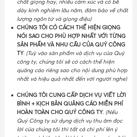
chất giọng hay, nhiều cảm xúc và có bề
dày kinh nghiệm lâu năm, đảm bảo về chất
lượng ngôn từ và giọng điệu)
CHÚNG TÔI CÓ CÁCH THỂ HIỆN GIỌNG
NÓI SAO CHO PHÙ HỢP NHẤT VỚI TỪNG
SẢN PHẨM VÀ NHU CẦU CỦA QUÝ CÔNG
TY
.
(Tuỳ vào sản phẩm và dịch vụ của Quý
công ty, chúng tôi sẽ có cách thể hiện
quảng cáo riêng sao cho nội dung phù hợp
nhất và hiệu quả nhất đến với người nghe)
CHÚNG TÔI CUNG CẤP DỊCH VỤ VIẾT LỜI
BÌNH + KỊCH BẢN QUẢNG CÁO MIỄN PHÍ
HOÀN TOÀN CHO QUÝ CÔNG TY
. (Nếu
Quý Công ty sử dụng dịch vụ thu âm đọc
lời của chúng tôi thì tất cả chi phí lên ý