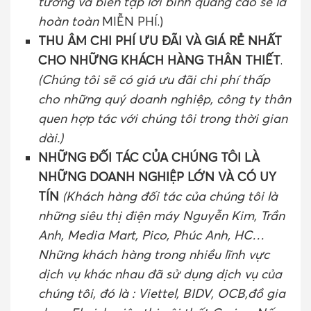
tưởng và biên tập lời bình quảng cáo sẽ là
hoàn toàn
MIỄN PHÍ.)
THU ÂM CHI PHÍ ƯU ĐÃI VÀ GIÁ RẺ NHẤT
CHO NHỮNG KHÁCH HÀNG THÂN THIẾT
.
(Chúng tôi sẽ có giá ưu đãi chi phí thấp
cho những quý doanh nghiệp, công ty thân
quen hợp tác với chúng tôi trong thời gian
dài.)
NHỮNG ĐỐI TÁC CỦA CHÚNG TÔI LÀ
NHỮNG DOANH NGHIỆP LỚN VÀ CÓ UY
TÍN
(Khách hàng đối tác của chúng tôi là
những siêu thị điện máy Nguyễn Kim, Trần
Anh, Media Mart, Pico, Phúc Anh, HC…
Những khách hàng trong nhiều lĩnh vực
dịch vụ khác nhau đã sử dụng dịch vụ của
chúng tôi, đó là : Viettel, BIDV, OCB,đồ gia