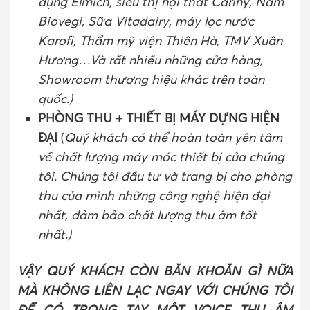
dụng Elmich, siêu thị nội thất Cariny, Nấm
Biovegi, Sữa Vitadairy, máy lọc nước
Karofi, Thẩm mỹ viện Thiên Hà, TMV Xuân
Hương…Và rất nhiều những cửa hàng,
Showroom thương hiệu khác trên toàn
quốc.)
PHÒNG THU + THIẾT BỊ MÁY DỰNG HIỆN
ĐẠI
(
Quý khách có thể hoàn toàn yên tâm
về chất lượng máy móc thiết bị của chúng
tôi. Chúng tôi đầu tư và trang bị cho phòng
thu của mình những công nghệ hiện đại
nhất, đảm bảo chất lượng thu âm tốt
nhất.)
VẬY QUÝ KHÁCH CÒN BĂN KHOĂN GÌ NỮA
MÀ KHÔNG LIÊN LẠC NGAY VỚI CHÚNG TÔI
ĐỂ CÓ TRONG TAY MÔT VOICE THU ÂM