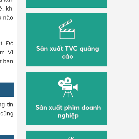
, khi
u nào
t. Đó
m. Vì
t bạn
g tin
 cũng