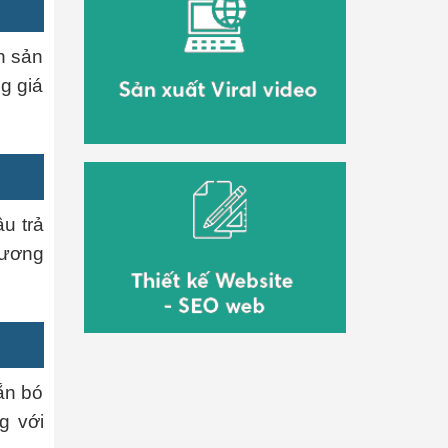
n sản
g giá
u trả
hương
ắn bó
g với