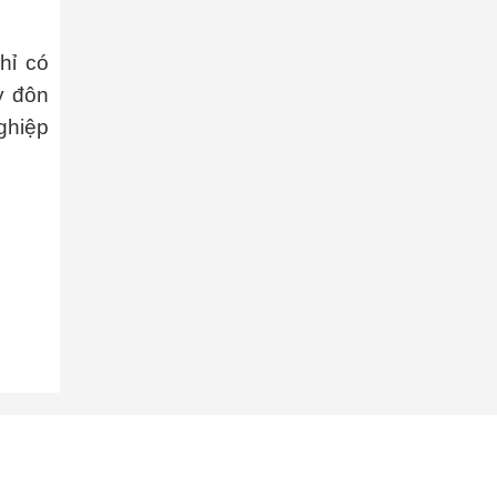
hỉ có
y đôn
ghiệp