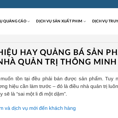
VỤ QUẢNG CÁO
DỊCH VỤ SẢN XUẤT PHIM
DỊCH VỤ TRU
IỆU HAY QUẢNG BÁ SẢN P
 NHÀ QUẢN TRỊ THÔNG MINH
 muốn tồn tại đều phải bán được sản phẩm. Tuy n
 hiệu cần làm trước – đó là điều nhà quản trị luôn
 sẽ là “sai một li đi một dặm”.
hẩm và dịch vụ mới đến khách hàng