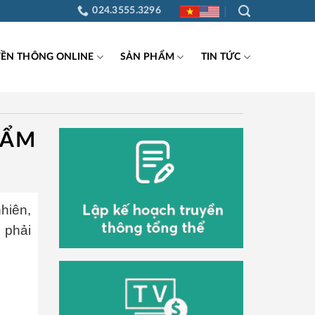
024.3555.3296
YỀN THÔNG ONLINE
SẢN PHẨM
TIN TỨC
HẨM
hiên,
 phải