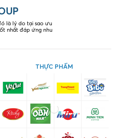
ROUP
 là lý do tại sao ưu
 tốt nhất đáp ứng nhu
DƯỢC PHẨM
THỰC PHẨM
C
XÂY DỰNG - KIẾN TRÚC