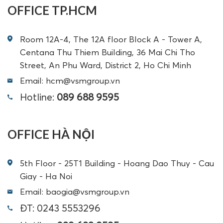
OFFICE TP.HCM
Room 12A-4, The 12A floor Block A - Tower A,
Centana Thu Thiem Building, 36 Mai Chi Tho
Street, An Phu Ward, District 2, Ho Chi Minh
Email: hcm@vsmgroup.vn
Hotline:
089 688 9595
OFFICE HÀ NỘI
5th Floor - 25T1 Building - Hoang Dao Thuy - Cau
Giay - Ha Noi
Email: baogia@vsmgroup.vn
ĐT: 0243 5553296