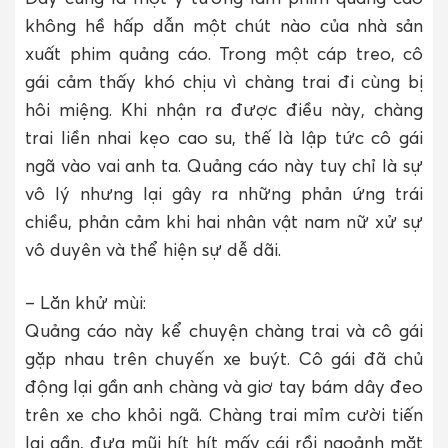
không hề hấp dẫn một chút nào của nhà sản
xuất phim quảng cáo. Trong một cáp treo, cô
gái cảm thấy khó chịu vì chàng trai đi cùng bị
hôi miệng. Khi nhận ra được điều này, chàng
trai liền nhai kẹo cao su, thế là lập tức cô gái
ngã vào vai anh ta. Quảng cáo này tuy chỉ là sự
vô lý nhưng lại gây ra những phản ứng trái
chiều, phản cảm khi hai nhân vật nam nữ xử sự
vô duyên và thể hiện sự dễ dãi.
– Lăn khử mùi:
Quảng cáo này kể chuyện chàng trai và cô gái
gặp nhau trên chuyến xe buýt. Cô gái đã chủ
động lại gần anh chàng và giơ tay bám dây đeo
trên xe cho khỏi ngã. Chàng trai mỉm cười tiến
lại gần, đưa mũi hít hít mấy cái rồi ngoảnh mặt