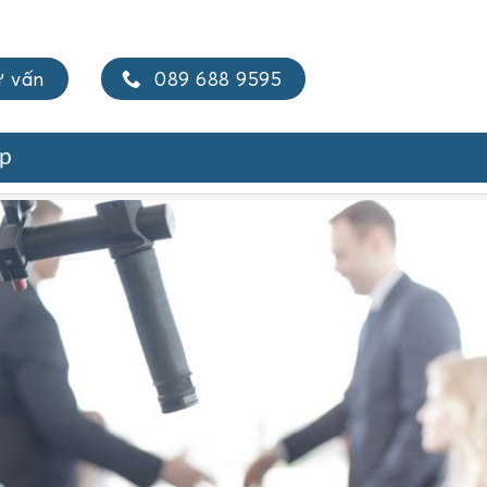
ư vấn
089 688 9595
ệp