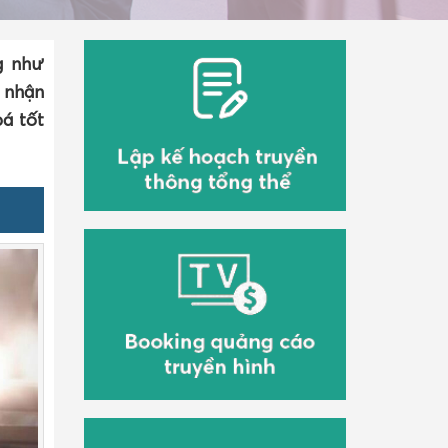
g như
 nhận
á tốt