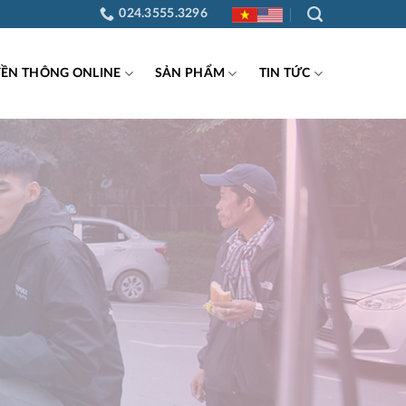
024.3555.3296
YỀN THÔNG ONLINE
SẢN PHẨM
TIN TỨC