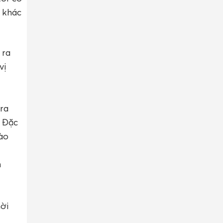
 khác
 ra
vị
 ra
. Đặc
ào
n
hời