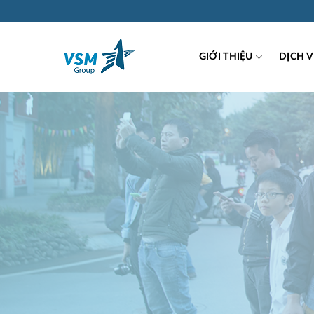
Skip
to
content
GIỚI THIỆU
DỊCH 