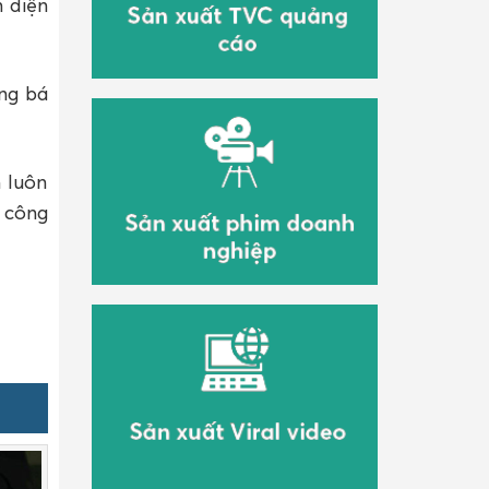
 diện
ng bá
 luôn
 công