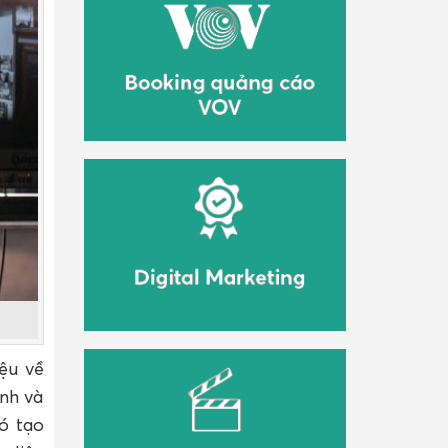
ệu về
anh và
ó tạo