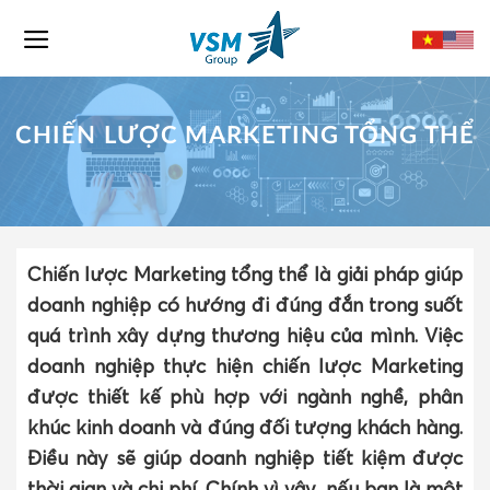
Skip
to
content
CHIẾN LƯỢC MARKETING TỔNG THỂ
Chiến lược Marketing tổng thể là giải pháp giúp
doanh nghiệp có hướng đi đúng đắn trong suốt
quá trình xây dựng thương hiệu của mình. Việc
doanh nghiệp thực hiện chiến lược Marketing
được thiết kế phù hợp với ngành nghề, phân
khúc kinh doanh và đúng đối tượng khách hàng.
Điều này sẽ giúp doanh nghiệp tiết kiệm được
thời gian và chi phí. Chính vì vậy, nếu bạn là một