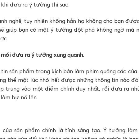
 khi đưa ra ý tưởng thì sao.
gành nghề, tuy nhiên không hẳn họ không cho bạn được
ọ sẽ giúp bạn có một ý tưởng đột phá không ngờ mà 
ợc.
i mới đưa ra ý tưởng xung quanh.
 tin sản phẩm trong kịch bản làm phim quảng cáo của 
ông thể một lúc nhớ hết được những thông tin nào đó
tập trung vào một điểm chính duy nhất, rồi đưa ra nh
 làm bự nó lên.
 của sản phẩm chính là tính sáng tạo. Ý tưởng làm
ng cáo của đối thủ khác nhưng không có nghĩa là bạn