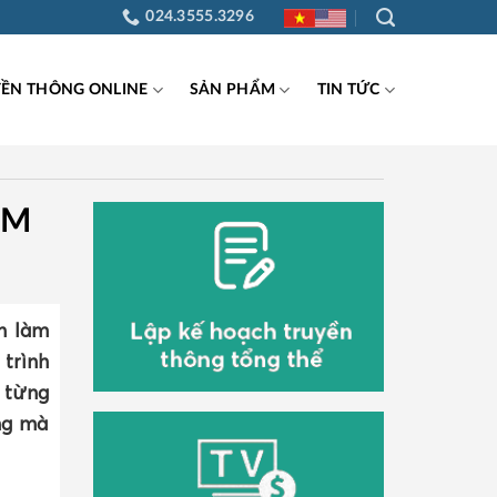
024.3555.3296
YỀN THÔNG ONLINE
SẢN PHẨM
TIN TỨC
ÀM
ản làm
trình
 từng
ng mà