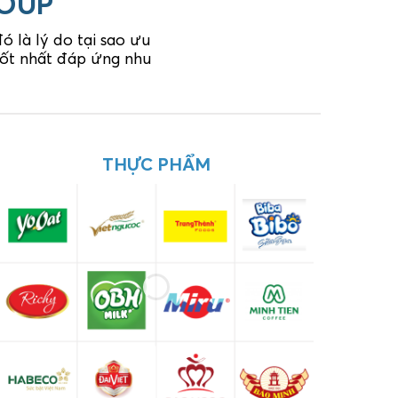
ROUP
 là lý do tại sao ưu
 tốt nhất đáp ứng nhu
DƯỢC PHẨM
THỰC PHẨM
C
XÂY DỰNG - KIẾN TRÚC