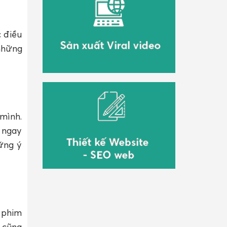
 điều
những
mình.
 ngay
ững ý
 phim
 cũng