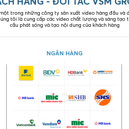
CH HÀNG - ĐỐI TÁC VSM G
 một trong những công ty sản xuất video hàng đầu và đó
úng tôi là cung cấp các video chất lượng và sáng tạo
cầu phát sóng và tạo nội dung của khách hàng
GIA DỤNG
NGÂN HÀNG