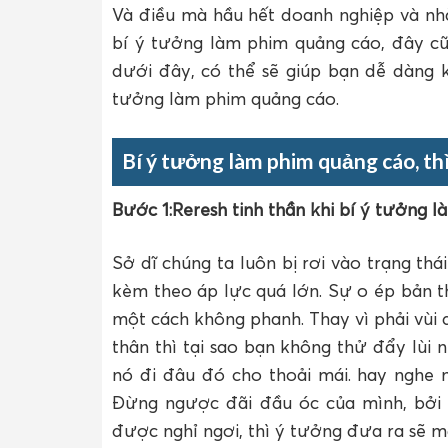
Và điều mà hầu hết doanh nghiệp và n
bí ý tưởng làm phim quảng cáo, đây cũ
dưới đây, có thể sẽ giúp bạn dễ dàng 
tưởng làm phim quảng cáo.
Bí ý tưởng làm phim quảng cáo, thì
Bước 1:Reresh tinh thần khi bí ý tưởng 
Sở dĩ chúng ta luôn bị rơi vào trạng th
kèm theo áp lực quá lớn. Sự o ép bản t
một cách không phanh. Thay vì phải vùi
thân thì tại sao bạn không thử đẩy lùi
nó đi đâu đó cho thoải mái. hay nghe
Đừng ngược đãi đầu óc của mình, bởi 
được nghỉ ngơi, thì ý tưởng đưa ra sẽ m