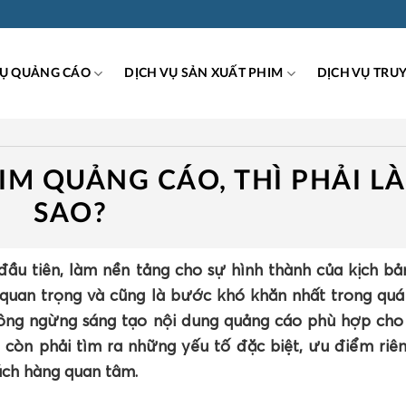
VỤ QUẢNG CÁO
DỊCH VỤ SẢN XUẤT PHIM
DỊCH VỤ TRU
IM QUẢNG CÁO, THÌ PHẢI L
SAO?
đầu tiên, làm nền tảng cho sự hình thành của kịch b
uan trọng và cũng là bước khó khăn nhất trong quá 
hông ngừng sáng tạo nội dung quảng cáo phù hợp cho
 còn phải tìm ra những yếu tố đặc biệt, ưu điểm riê
ách hàng quan tâm.