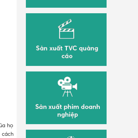
ủa họ
 cách