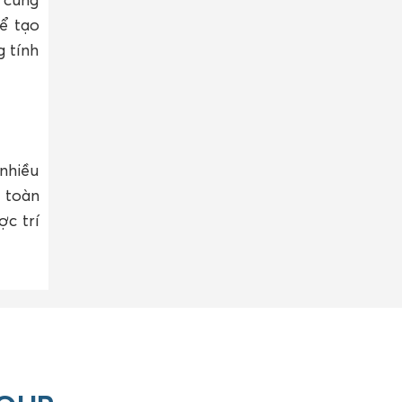
ể tạo
 tính
 nhiều
 toàn
c trí