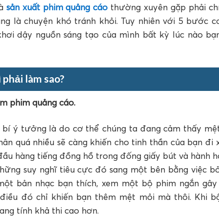
hà
sản xuất phim quảng cáo
thường xuyên gặp phải chí
ng là chuyện khó tránh khỏi. Tuy nhiên với 5 bước c
khơi dậy nguồn sáng tạo của mình bất kỳ lúc nào bạn
 phải làm sao?
làm phim quảng cáo.
ái bí ý tưởng là do cơ thể chúng ta đang cảm thấy mệ
hân quá nhiều sẽ càng khiến cho tinh thần của bạn đi
 đầu hàng tiếng đồng hồ trong đống giấy bút và hành 
 những suy nghĩ tiêu cực đó sang một bên bằng việc b
 một bản nhạc bạn thích, xem một bộ phim ngắn gây 
điều đó chỉ khiến bạn thêm mệt mỏi mà thôi. Khi b
ang tính khả thi cao hơn.