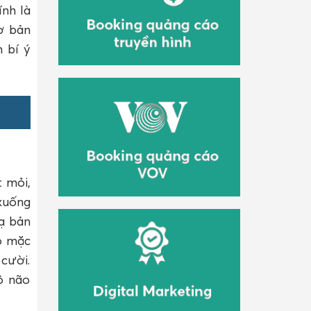
nh là
ơ bản
 bí ý
t mỏi,
 xuống
hạ bản
ỏ mặc
cười.
ộ não