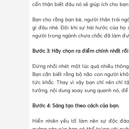
cẩn thận biết đâu nó sẽ giúp ích cho bạn
Bạn cho rằng bạn bè, người thân trái n
gì đâu nhé. Đôi khi sự hài hước của h
người trong ngành chưa chắc đã làm đư
Bước 3: Hãy chọn ra điểm chính nhất rồ
Đừng nhồi nhét một lúc quá nhiều thông
Bạn cần biết rằng bộ não con người kh
tức khắc. Thay vì vậy bạn chỉ nên chỉ 
tưởng, nội dung xoay xung quanh nó, để
Bước 4: Sáng tạo theo cách của bạn.
Hiển nhiên yếu tố làm nên sự độc đáo
quảng cáo của bạn có thể trùng với quả