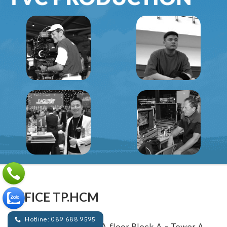
OFFICE TP.HCM
Hotline: 089 688 9595
Room 12A-4, The 12A floor Block A - Tower A,