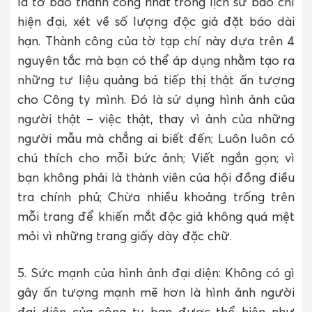
là tờ báo thành công nhất trong lịch sử báo chí
hiện đại, xét về số lượng độc giả đặt báo dài
hạn. Thành công của tờ tạp chí này dựa trên 4
nguyên tắc mà bạn có thể áp dụng nhằm tạo ra
những tư liệu quảng bá tiếp thị thật ấn tượng
cho Công ty mình. Đó là sử dụng hình ảnh của
người thật – việc thật, thay vì ảnh của những
người mẫu mà chẳng ai biết đến; Luôn luôn có
chú thích cho mỗi bức ảnh; Viết ngắn gọn; vì
bạn không phải là thành viên của hội đồng điều
tra chính phủ; Chừa nhiều khoảng trống trên
mỗi trang để khiến mắt độc giả không quá mệt
mỏi vì những trang giấy dày đặc chữ.
5. Sức mạnh của hình ảnh đại diện: Không có gì
gây ấn tượng mạnh mẽ hơn là hình ảnh người
đại diện của công ty bạn được thể hiện như